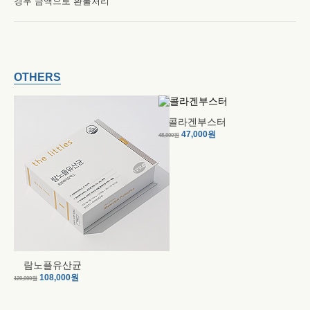
경우 금액으로 환불처리
OTHERS
콜라겐부스터
47,000원
48,000원
33
람노플유산균
108,000원
120,000원