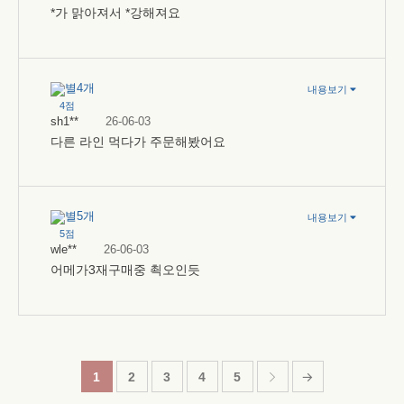
*가 맑아져서 *강해져요
내용보기
4점
sh1**
26-06-03
다른 라인 먹다가 주문해봤어요
내용보기
5점
wle**
26-06-03
어메가3재구매중 쵝오인듯
1
2
3
4
5