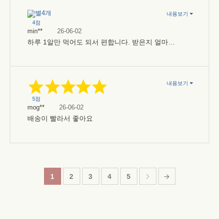
내용보기
4점
min**
26-06-02
하루 1알만 먹어도 되서 편합니다. 받은지 얼마 안되서 아직 *과는 모르겠는데 부*용은 없…
내용보기
5점
mog**
26-06-02
배송이 빨라서 좋아요
1
2
3
4
5