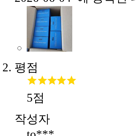
평점
5점
작성자
to***